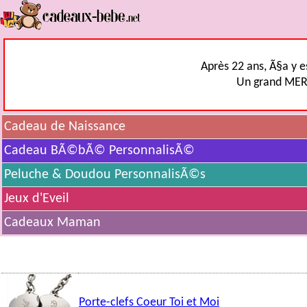
Après 22 ans, Ã§a y e
Un grand MERCI
Cadeau de Naissance
Cadeau BÃ©bÃ© PersonnalisÃ©
Peluche & Doudou PersonnalisÃ©s
Jeux d'Eveil
Cadeaux Maman
Porte-clefs Coeur Toi et Moi