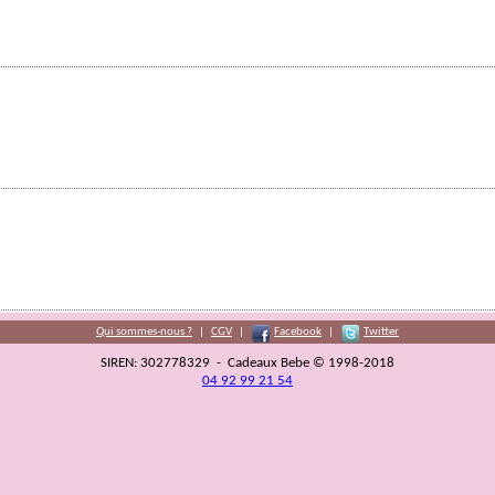
Qui sommes-nous ?
|
CGV
|
Facebook
|
Twitter
SIREN: 302778329 - Cadeaux Bebe © 1998-2018
04 92 99 21 54