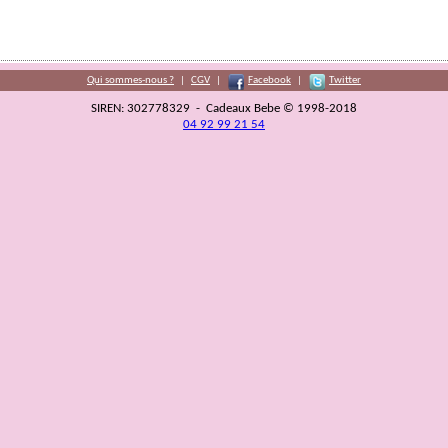
Qui sommes-nous ?
|
CGV
|
Facebook
|
Twitter
SIREN: 302778329 - Cadeaux Bebe © 1998-2018
04 92 99 21 54