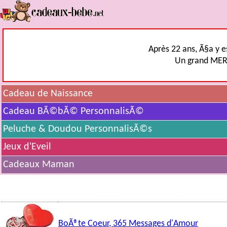
Après 22 ans, Ã§a y e
Un grand MERCI
Cadeau de Naissance
Cadeau BÃ©bÃ© PersonnalisÃ©
Peluche & Doudou PersonnalisÃ©s
Jeux d'Eveil
Cadeaux Maman
BoÃ®te Coeur, 365 Messages d'Amour