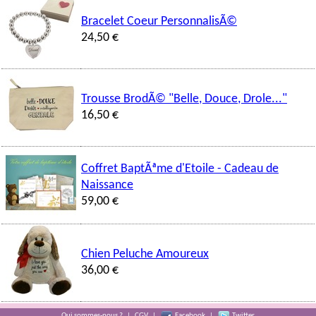
Bracelet Coeur PersonnalisÃ©
24,50 €
Trousse BrodÃ© "Belle, Douce, Drole..."
16,50 €
Coffret BaptÃªme d'Etoile - Cadeau de
Naissance
59,00 €
Chien Peluche Amoureux
36,00 €
Qui sommes-nous ?
|
CGV
|
Facebook
|
Twitter