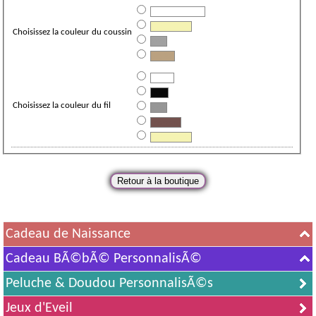
blanc cassÃ©
beige clair
Choisissez la couleur du coussin
gris
argile
blanc
noir
Choisissez la couleur du fil
gris
marron
beige clair
Cadeau de Naissance
Cadeau BÃ©bÃ© PersonnalisÃ©
Peluche & Doudou PersonnalisÃ©s
Jeux d'Eveil