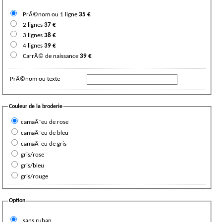
PrÃ©nom ou 1 ligne
35
€
2 lignes
37
€
3 lignes
38
€
4 lignes
39
€
CarrÃ© de naissance
39
€
PrÃ©nom ou texte
Couleur de la broderie
camaÃ¯eu de rose
camaÃ¯eu de bleu
camaÃ¯eu de gris
gris/rose
gris/bleu
gris/rouge
Option
sans ruban