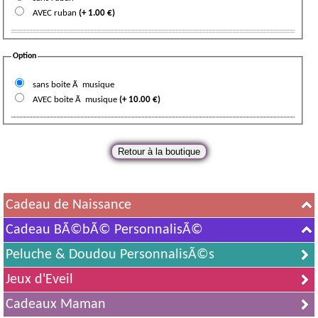
AVEC ruban
(+
1.00
€)
Option
sans boite Ã musique
AVEC boite Ã musique
(+
10.00
€)
Cadeau de Naissance
Cadeau BÃ©bÃ© PersonnalisÃ©
Peluche & Doudou PersonnalisÃ©s
Jeux d'Eveil
Cadeaux Maman